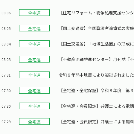
【住宅リフォーム・紛争処理支援セン
全宅連
.08.06
【国土交通省】全国戦没者追悼式の実
全宅連
.08.05
【国土交通省】「地域生活圏」の形成
全宅連
.08.04
【不動産流通推進センター】月刊誌『不動
全宅連
.08.03
ンサルに必要な3つの視点とは
令和８年熊本地震により被災されまし
全宅連
.07.31
【全宅連・全宅保証】令和８年度 第
全宅連
.07.30
【全宅連・会員限定】弁護士による電話
全宅連
.07.30
【全宅連・会員限定】弁護士による無料
全宅連
.07.29
受付は終了しました）