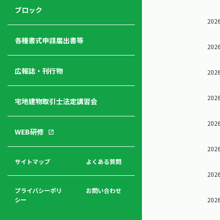
ジ
ニ
の
ブロック
宅
ャ
ュ
紹
2026
建
ー
ー
介
経
各種書式申請届出書等
2026
営
青年
年
入
塾
部
広報誌・刊行物
会
会
2026
会・
費
者
ハ
レデ
の
2026
宅地建物取引士法定講習会
ト
ィス
声
規
マ
部会
程
ー
2026
WEB研修
集
「開
ク
ア
業」
東
2026
ク
まで
京
サイトマップ
よくある質問
福
セ
の流
不
2026
利
ス
れと
動
厚
費用
産
プライバシーポリ
お問い合わせ
生
2026
シー
関
連
入
広報