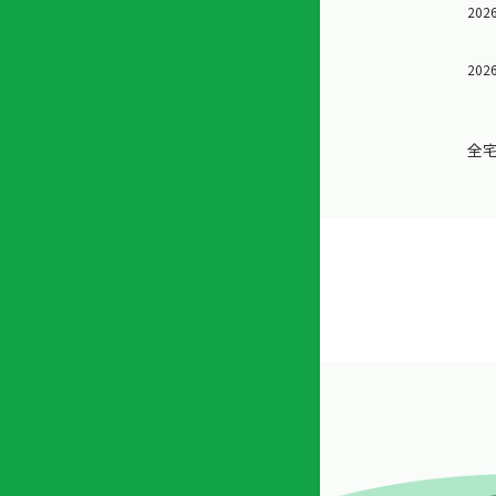
2026
店
リ
会
誌・
内
ン
申
刊行
掲
ク
請
物
2026
示
書
物
類
プ
広
ダ
全
ラ
報
ウ
ハ
イ
活
ン
ト
バ
動
ロ
さ
シ
ー
ん
ー
ド
ツ
ポ
ー
リ
ル
シ
入
ー
会
資
東
料
京
請
都
求
宅
建