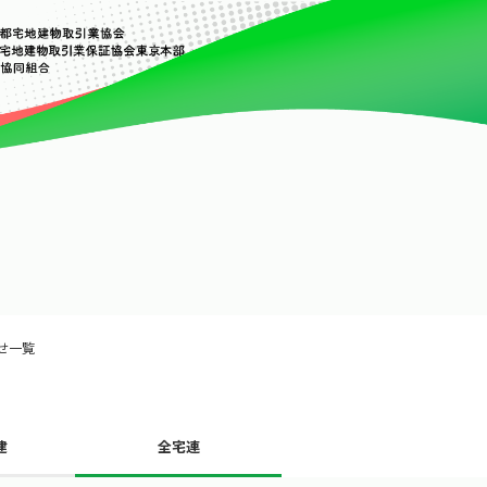
せ一覧
建
全宅連