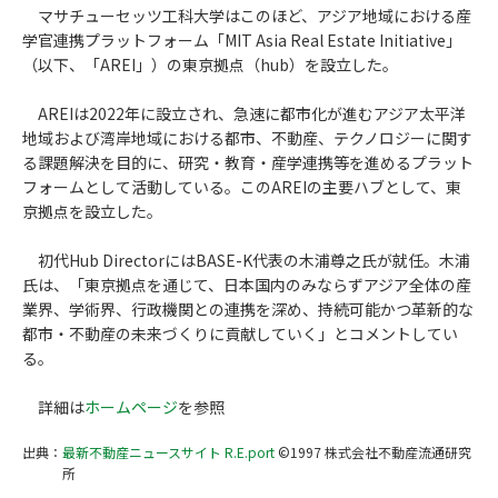
マサチューセッツ工科大学はこのほど、アジア地域における産
学官連携プラットフォーム「MIT Asia Real Estate Initiative」
（以下、「AREI」）の東京拠点（hub）を設立した。
AREIは2022年に設立され、急速に都市化が進むアジア太平洋
地域および湾岸地域における都市、不動産、テクノロジーに関す
る課題解決を目的に、研究・教育・産学連携等を進めるプラット
フォームとして活動している。このAREIの主要ハブとして、東
京拠点を設立した。
初代Hub DirectorにはBASE-K代表の木浦尊之氏が就任。木浦
氏は、「東京拠点を通じて、日本国内のみならずアジア全体の産
業界、学術界、行政機関との連携を深め、持続可能かつ革新的な
都市・不動産の未来づくりに貢献していく」とコメントしてい
る。
詳細は
ホームページ
を参照
出典：
最新不動産ニュースサイト R.E.port
©1997 株式会社不動産流通研究
所