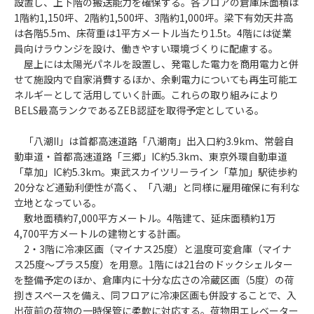
設置し、上下階の搬送能力を確保する。各フロアの倉庫床面積は
1階約1,150坪、2階約1,500坪、3階約1,000坪。梁下有効天井高
は各階5.5m、床荷重は1平方メートル当たり1.5t。4階には従業
員向けラウンジを設け、働きやすい環境づくりに配慮する。
屋上には太陽光パネルを設置し、発電した電力を商用電力と併
せて施設内で自家消費するほか、余剰電力についても再生可能エ
ネルギーとして活用していく計画。これらの取り組みにより
BELS最高ランクであるZEB認証を取得予定としている。
「八潮II」は首都高速道路「八潮南」出入口約3.9km、常磐自
動車道・首都高速道路「三郷」IC約5.3km、東京外環自動車道
「草加」IC約5.3km。東武スカイツリーライン「草加」駅徒歩約
20分など通勤利便性が高く、「八潮」と同様に雇用確保に有利な
立地となっている。
敷地面積約7,000平方メートル。4階建て、延床面積約1万
4,700平方メートルの建物とする計画。
2・3階に冷凍区画（マイナス25度）と温度可変倉庫（マイナ
ス25度〜プラス5度）を用意。1階には21台のドックシェルター
を整備予定のほか、倉庫内に十分な広さの冷蔵区画（5度）の荷
捌きスペースを備え、同フロアに冷凍区画も併設することで、入
出荷前の荷物の一時保管に柔軟に対応する。荷物用エレベーター