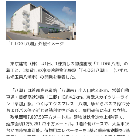
「T-LOGI 八潮」外観イメージ
東京建物（株）は1日、1棟貸しの物流施設「T-LOGI 八潮」の
着工と、1棟貸しの冷凍冷蔵物流施設「T-LOGI 八潮II」（いずれ
も埼玉県八潮市）の開発を発表した。
「八潮」は首都高速道路「八潮南」出入口約3.3km、常磐自動
車道・首都高速道路「三郷」IC約4.1km。東武スカイツリーライ
ン「草加」駅、つくばエクスプレス「八潮」駅からバスで約12分
およびバス停至近と通勤利便性が高く、雇用確保に有利な立地。
敷地面積7,887.50平方メートル。建物は鉄骨造地上4階建て、
延床面積1万5,261.73平方メートル。1階片側バースで、大型車16
台が同時接車可能。荷物用エレベーターを1基と垂直搬送機を2基