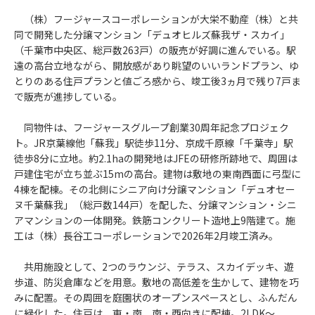
（株）フージャースコーポレーションが大栄不動産（株）と共
同で開発した分譲マンション「デュオヒルズ蘇我ザ・スカイ」
（千葉市中央区、総戸数263戸）の販売が好調に進んでいる。駅
遠の高台立地ながら、開放感があり眺望のいいランドプラン、ゆ
とりのある住戸プランと値ごろ感から、竣工後3ヵ月で残り7戸ま
で販売が進捗している。
同物件は、フージャースグループ創業30周年記念プロジェク
ト。JR京葉線他「蘇我」駅徒歩11分、京成千原線「千葉寺」駅
徒歩8分に立地。約2.1haの開発地はJFEの研修所跡地で、周囲は
戸建住宅が立ち並ぶ15mの高台。建物は敷地の東南西面に弓型に
4棟を配棟。その北側にシニア向け分譲マンション「デュオセー
ヌ千葉蘇我」（総戸数144戸）を配した、分譲マンション・シニ
アマンションの一体開発。鉄筋コンクリート造地上9階建て。施
工は（株）長谷工コーポレーションで2026年2月竣工済み。
共用施設として、2つのラウンジ、テラス、スカイデッキ、遊
歩道、防災倉庫などを用意。敷地の高低差を生かして、建物を巧
みに配置。その周囲を庭園状のオープンスペースとし、ふんだん
に緑化した。住戸は、東・南、南・西向きに配棟。2LDK〜