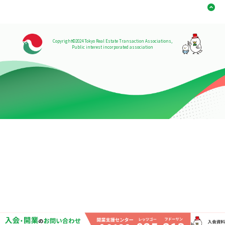
Copyright©2024 Tokyo Real Estate Transaction Associations,
Public interest incorporated association