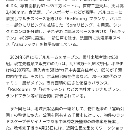
4LDK、専有面積約62〜85平方メートル。直床二重天井、天井高
2,400mm。食洗器、ディスポーザーなどが標準。バルコニーに
隣接しマルチスペースを設けた「Re:Room」プランや、バルコ
ニー部分にリビングを拡張した「Soraリビング」を用意。シン
クとコンロを分離し、それぞれに調理スペースを設けた「Fitキッ
チン」は82戸に設定。一部住戸を除き、洗面所に洗濯家事スペー
ス「Arauラック」を標準設置している。
2024年6月にモデルルームをオープン。累計来場者数は950
組。現在先着順で販売中の7戸は、4,798万〜5,698万円。坪単価
は約230万円。購入者の5割が地元中央区在住者で、65％が千葉
市内在住者。その他、京葉線沿線在住者など。20〜30歳代のフ
ァミリー層がメイン。専有面積の広さと価格のバランス、
「Re:Room」や「Fitキッチン」などの同社オリジナルプラン、
ランドプラン等が総合的に評価されている。
また同社は、地域貢献活動の一環として、物件近隣の「宮崎公
園」の整備に協力。公園を所有する千葉市に対して、物件のラン
ドスケープデザイナーである中津秀之氏監修の改修案を提案し
た。改修完了後の4月25日には、近隣住民を集めてワークショッ