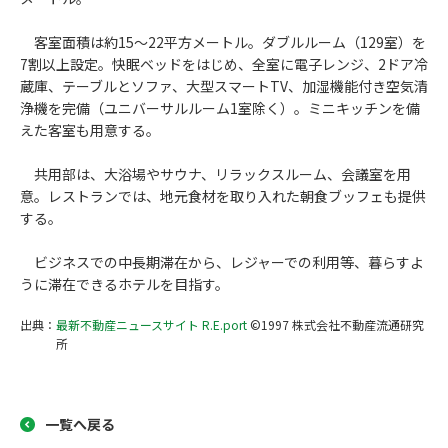
客室面積は約15〜22平方メートル。ダブルルーム（129室）を
7割以上設定。快眠ベッドをはじめ、全室に電子レンジ、2ドア冷
蔵庫、テーブルとソファ、大型スマートTV、加湿機能付き空気清
浄機を完備（ユニバーサルルーム1室除く）。ミニキッチンを備
えた客室も用意する。
共用部は、大浴場やサウナ、リラックスルーム、会議室を用
意。レストランでは、地元食材を取り入れた朝食ブッフェも提供
する。
ビジネスでの中長期滞在から、レジャーでの利用等、暮らすよ
うに滞在できるホテルを目指す。
出典：
最新不動産ニュースサイト R.E.port
©1997 株式会社不動産流通研究
所
一覧へ戻る