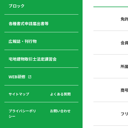
ジ
ニ
の
ブロック
宅
ャ
ュ
紹
建
ー
ー
介
免
経
各種書式申請届出書等
営
青年
年
入
塾
部
広報誌・刊行物
会
会
会
会・
費
者
ハ
レデ
の
宅地建物取引士法定講習会
ト
ィス
声
規
マ
部会
所
程
ー
WEB研修
集
「開
ク
ア
業」
東
ク
商
まで
京
サイトマップ
よくある質問
福
セ
の流
不
利
ス
れと
動
厚
費用
産
プライバシーポリ
お問い合わせ
フ
生
シー
関
連
入
広報