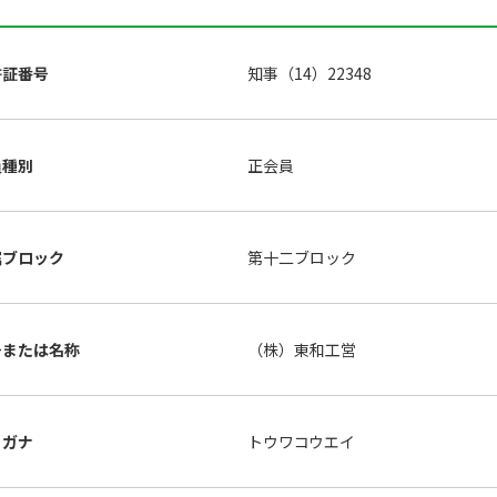
許証番号
知事（14）22348
員種別
正会員
属ブロック
第十二ブロック
号または名称
（株）東和工営
リガナ
トウワコウエイ