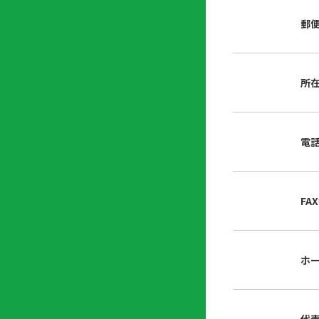
店
リ
会
誌・
郵
内
ン
申
刊行
掲
ク
請
物
示
書
物
類
所
プ
広
ダ
ラ
報
ウ
ハ
イ
活
ン
ト
バ
動
ロ
電
さ
シ
ー
ん
ー
ド
ツ
ポ
ー
リ
FA
ル
シ
入
ー
会
資
東
ホ
料
京
請
都
求
宅
建