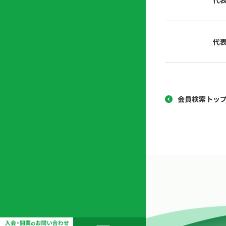
代
協
開
同
業
組
支
代
合
援
セ
ン
タ
ー
会員検索トッ
開
業
支
援
セ
ミ
ナ
ー