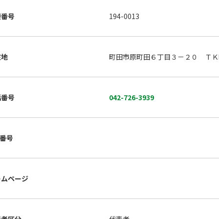
便番号
194-0013
在地
町田市原町田６丁目３－２０ ＴＫ
話番号
042-726-3939
X番号
ームページ