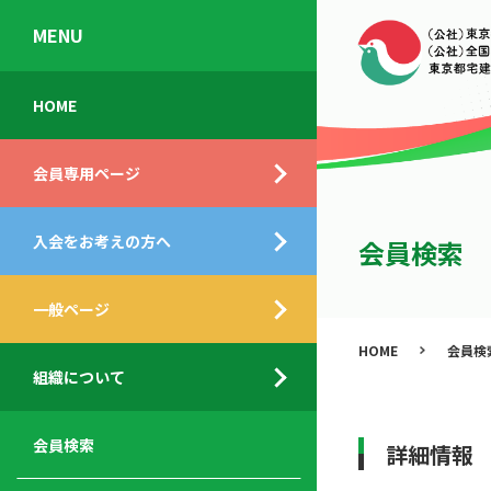
MENU
会
入
不
ご
HOME
員
会
動
挨
専
の
産
拶
会員専用ページ
用
メ
相
ペ
リ
談
組
ー
ッ
所
入会をお考えの方へ
織
会員検索
ジ
ト
概
ト
都
要
ッ
一般ページ
業
民
プ
務
公
HOME
会員検
デ
支
開
組織について
ィ
サ
援
セ
ス
ー
サ
ミ
ク
ビ
ー
ナ
会員検索
詳細情報
ロ
ス
ビ
ー
ー
メ
ス