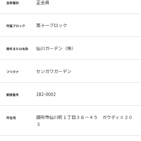
正会員
会員種別
第十一ブロック
所属ブロック
仙川ガーデン（株）
商号または名称
センガワガーデン
フリガナ
182-0002
郵便番号
調布市仙川町１丁目３６－４５ ガウディⅡ２０
所在地
３