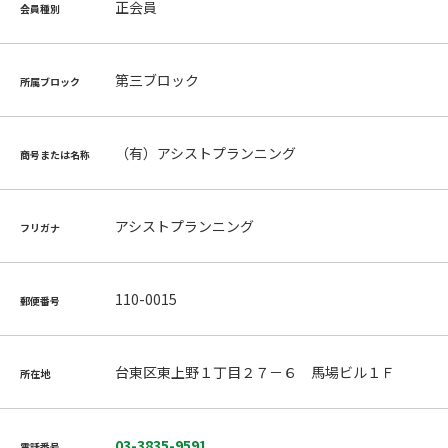
正会員
会員種別
第三ブロック
所属ブロック
（有）アシストプランニング
商号または名称
アシストプランニング
フリガナ
110-0015
郵便番号
台東区東上野１丁目２７－６ 馬場ビル１Ｆ
所在地
03-3835-9591
電話番号