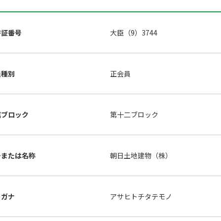
許証番号
大臣（9）3744
員種別
正会員
属ブロック
第十二ブロック
号または名称
朝日土地建物（株）
リガナ
アサヒトチタテモノ