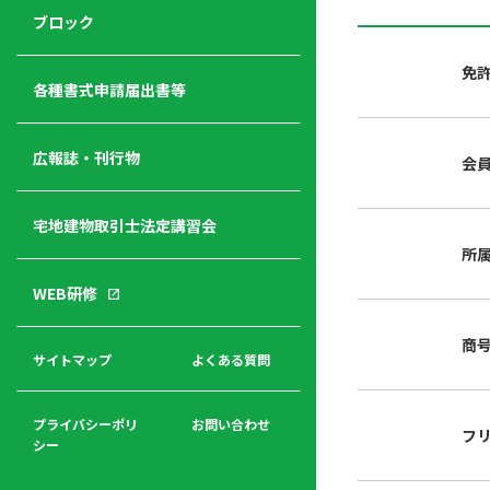
ジ
ニ
の
ブロック
宅
ャ
ュ
紹
建
ー
ー
介
免
経
各種書式申請届出書等
営
青年
年
入
塾
部
広報誌・刊行物
会
会
会
会・
費
者
ハ
レデ
の
宅地建物取引士法定講習会
ト
ィス
声
規
マ
部会
所
程
ー
WEB研修
集
「開
ク
ア
業」
東
ク
商
まで
京
サイトマップ
よくある質問
福
セ
の流
不
利
ス
れと
動
厚
費用
産
プライバシーポリ
お問い合わせ
フ
生
シー
関
連
入
広報