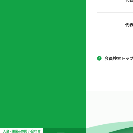
代
協
開
同
業
組
支
代
合
援
セ
ン
タ
ー
会員検索トッ
開
業
支
援
セ
ミ
ナ
ー