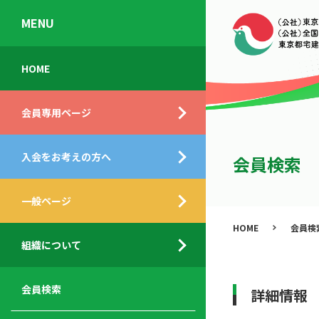
MENU
会
入
不
ご
HOME
員
会
動
挨
専
の
産
拶
会員専用ページ
用
メ
相
ペ
リ
談
組
ー
ッ
所
入会をお考えの方へ
織
会員検索
ジ
ト
概
ト
都
要
ッ
一般ページ
業
民
プ
務
公
HOME
会員検
デ
支
開
組織について
ィ
サ
援
セ
ス
ー
サ
ミ
ク
ビ
ー
ナ
会員検索
詳細情報
ロ
ス
ビ
ー
ー
メ
ス