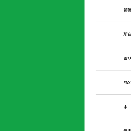
店
リ
会
誌・
郵
内
ン
申
刊行
掲
ク
請
物
示
書
物
類
所
プ
広
ダ
ラ
報
ウ
ハ
イ
活
ン
ト
バ
動
ロ
電
さ
シ
ー
ん
ー
ド
ツ
ポ
ー
リ
FA
ル
シ
入
ー
会
資
東
ホ
料
京
請
都
求
宅
建