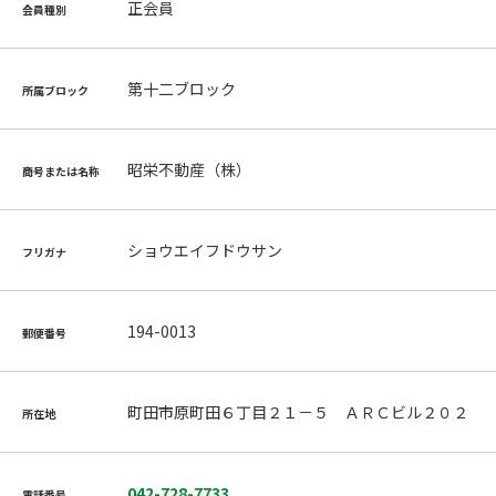
正会員
会員種別
第十二ブロック
所属ブロック
昭栄不動産（株）
商号または名称
ショウエイフドウサン
フリガナ
194-0013
郵便番号
町田市原町田６丁目２１－５ ＡＲＣビル２０２
所在地
042-728-7733
電話番号