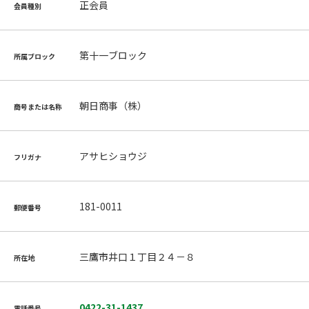
正会員
会員種別
第十一ブロック
所属ブロック
朝日商事（株）
商号または名称
アサヒショウジ
フリガナ
181-0011
郵便番号
三鷹市井口１丁目２４－８
所在地
0422-31-1437
電話番号