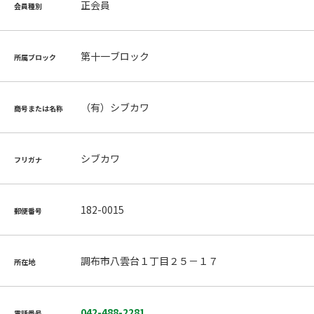
正会員
会員種別
第十一ブロック
所属ブロック
（有）シブカワ
商号または名称
シブカワ
フリガナ
182-0015
郵便番号
調布市八雲台１丁目２５－１７
所在地
042-488-2281
電話番号