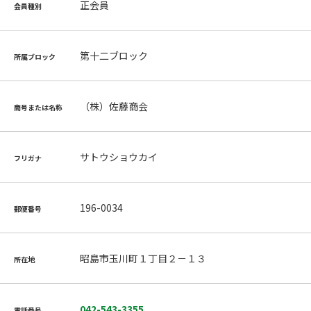
正会員
会員種別
第十二ブロック
所属ブロック
（株）佐藤商会
商号または名称
サトウショウカイ
フリガナ
196-0034
郵便番号
昭島市玉川町１丁目２－１３
所在地
042-543-3355
電話番号