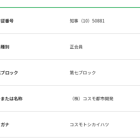
許証番号
知事（10）50881
員種別
正会員
属ブロック
第七ブロック
号または名称
（株）コスモ都市開発
リガナ
コスモトシカイハツ