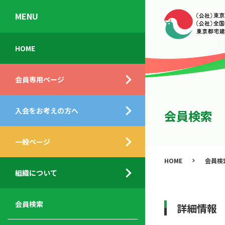
MENU
会
入
不
ご
HOME
員
会
動
挨
専
の
産
拶
会員専用ページ
用
メ
相
ペ
リ
談
組
ー
ッ
所
入会をお考えの方へ
織
会員検索
ジ
ト
概
ト
都
要
ッ
一般ページ
業
民
プ
務
公
HOME
会員検
デ
支
開
組織について
ィ
サ
援
セ
ス
ー
サ
ミ
ク
ビ
ー
ナ
会員検索
詳細情報
ロ
ス
ビ
ー
ー
メ
ス