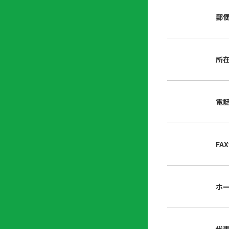
店
リ
会
誌・
郵
内
ン
申
刊行
掲
ク
請
物
示
書
物
類
所
プ
広
ダ
ラ
報
ウ
ハ
イ
活
ン
ト
バ
動
ロ
電
さ
シ
ー
ん
ー
ド
ツ
ポ
ー
リ
FA
ル
シ
入
ー
会
資
東
ホ
料
京
請
都
求
宅
建