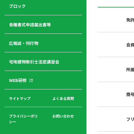
ジ
ニ
の
ブロック
宅
ャ
ュ
紹
建
ー
ー
介
免
経
各種書式申請届出書等
営
青年
年
入
塾
部
広報誌・刊行物
会
会
会
会・
費
者
ハ
レデ
の
宅地建物取引士法定講習会
ト
ィス
声
規
マ
部会
所
程
ー
WEB研修
集
「開
ク
ア
業」
東
ク
商
まで
京
サイトマップ
よくある質問
福
セ
の流
不
利
ス
れと
動
厚
費用
産
プライバシーポリ
お問い合わせ
フ
生
シー
関
連
入
広報