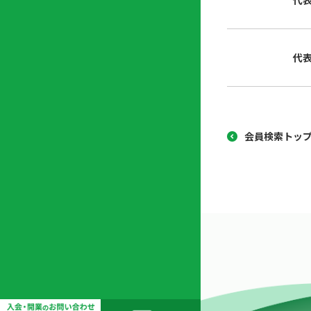
代
協
開
同
業
組
支
代
合
援
セ
ン
タ
ー
会員検索トッ
開
業
支
援
セ
ミ
ナ
ー