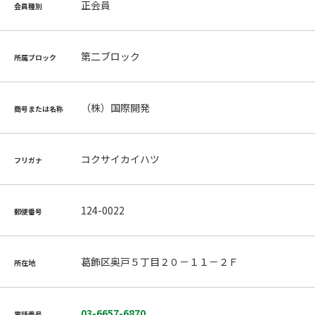
正会員
会員種別
第二ブロック
所属ブロック
（株）国際開発
商号または名称
コクサイカイハツ
フリガナ
124-0022
郵便番号
葛飾区奥戸５丁目２０－１１－２Ｆ
所在地
03-6657-6870
電話番号