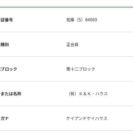
許証番号
知事（5）84069
員種別
正会員
属ブロック
第十二ブロック
号または名称
（有）Ｋ＆Ｋ・ハウス
リガナ
ケイアンドケイハウス