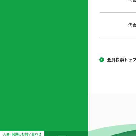
代
協
開
同
業
組
支
代
合
援
セ
ン
タ
ー
会員検索トッ
開
業
支
援
セ
ミ
ナ
ー