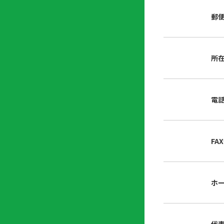
店
リ
会
誌・
郵
内
ン
申
刊行
掲
ク
請
物
示
書
物
類
所
プ
広
ダ
ラ
報
ウ
ハ
イ
活
ン
ト
バ
動
ロ
電
さ
シ
ー
ん
ー
ド
ツ
ポ
ー
リ
FA
ル
シ
入
ー
会
資
東
ホ
料
京
請
都
求
宅
建