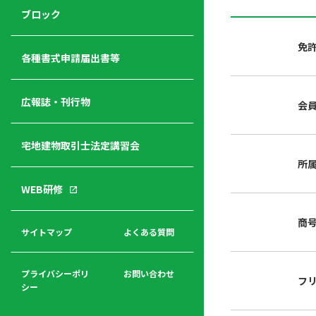
ジ
ニ
の
ブロック
宅
ャ
ュ
紹
建
ー
ー
介
免
経
各種書式申請届出書等
営
青年
年
入
塾
部
広報誌・刊行物
会
会
会
会・
費
者
ハ
レデ
の
宅地建物取引士法定講習会
ト
ィス
声
規
マ
部会
所
程
ー
WEB研修
集
「開
ク
ア
業」
東
ク
商
まで
京
サイトマップ
よくある質問
福
セ
の流
不
利
ス
れと
動
厚
費用
産
プライバシーポリ
お問い合わせ
フ
生
シー
関
連
入
広報