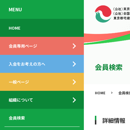
MENU
会
入
不
ご
HOME
員
会
動
挨
専
の
産
拶
会員専用ページ
用
メ
相
ペ
リ
談
組
ー
ッ
所
入会をお考えの方へ
織
会員検索
ジ
ト
概
ト
都
要
ッ
一般ページ
業
民
プ
務
公
HOME
会員検
デ
支
開
組織について
ィ
サ
援
セ
ス
ー
サ
ミ
ク
ビ
ー
ナ
会員検索
詳細情報
ロ
ス
ビ
ー
ー
メ
ス