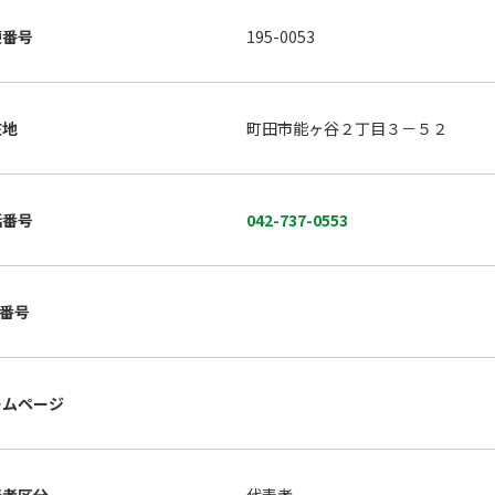
便番号
195-0053
在地
町田市能ヶ谷２丁目３－５２
話番号
042-737-0553
X番号
ームページ