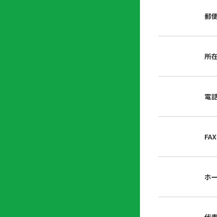
店
リ
会
誌・
郵
内
ン
申
刊行
掲
ク
請
物
示
書
物
類
所
プ
広
ダ
ラ
報
ウ
ハ
イ
活
ン
ト
バ
動
ロ
電
さ
シ
ー
ん
ー
ド
ツ
ポ
ー
リ
FA
ル
シ
入
ー
会
資
東
ホ
料
京
請
都
求
宅
建