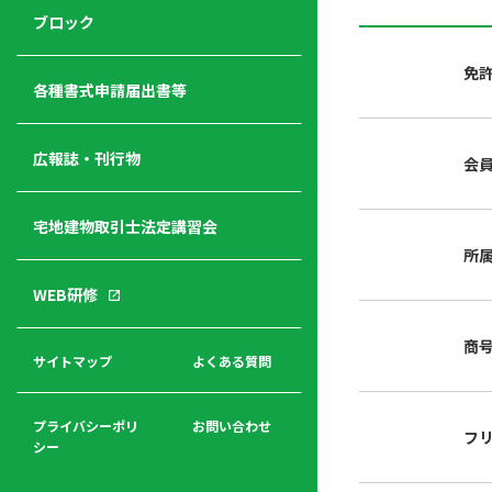
ジ
ニ
の
ブロック
宅
ャ
ュ
紹
建
ー
ー
介
免
経
各種書式申請届出書等
営
青年
年
入
塾
部
広報誌・刊行物
会
会
会
会・
費
者
ハ
レデ
の
宅地建物取引士法定講習会
ト
ィス
声
規
マ
部会
所
程
ー
WEB研修
集
「開
ク
ア
業」
東
ク
商
まで
京
サイトマップ
よくある質問
福
セ
の流
不
利
ス
れと
動
厚
費用
産
プライバシーポリ
お問い合わせ
フ
生
シー
関
連
入
広報