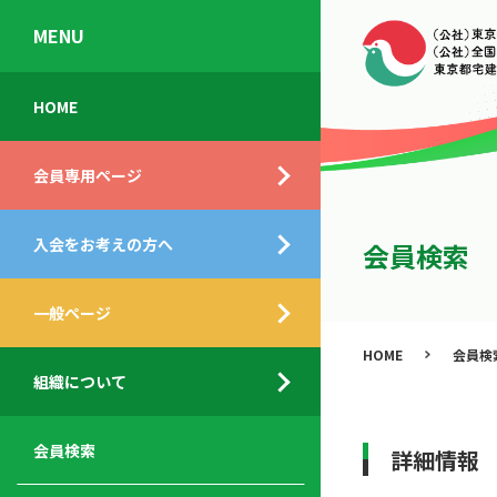
MENU
会
入
不
ご
HOME
員
会
動
挨
専
の
産
拶
会員専用ページ
用
メ
相
ペ
リ
談
組
ー
ッ
所
入会をお考えの方へ
織
会員検索
ジ
ト
概
ト
都
要
ッ
一般ページ
業
民
プ
務
公
HOME
会員検
デ
支
開
組織について
ィ
サ
援
セ
ス
ー
サ
ミ
ク
ビ
ー
ナ
会員検索
詳細情報
ロ
ス
ビ
ー
ー
メ
ス