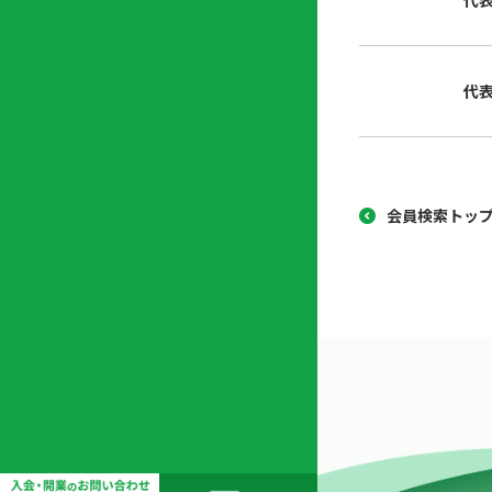
代
協
開
同
業
組
支
代
合
援
セ
ン
タ
ー
会員検索トッ
開
業
支
援
セ
ミ
ナ
ー