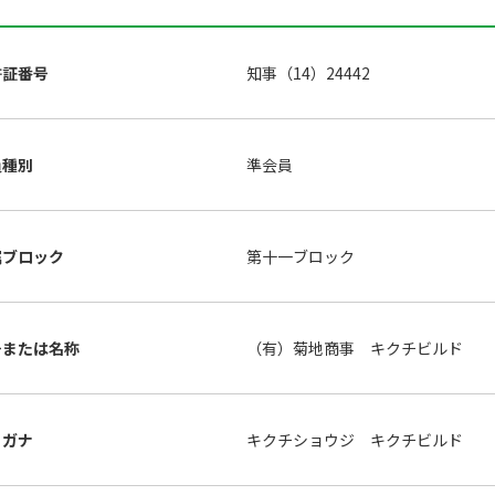
許証番号
知事（14）24442
員種別
準会員
属ブロック
第十一ブロック
号または名称
（有）菊地商事 キクチビルド
リガナ
キクチショウジ キクチビルド