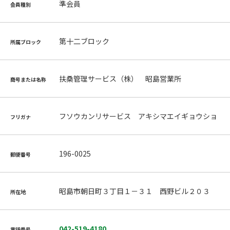
準会員
会員種別
第十二ブロック
所属ブロック
扶桑管理サービス（株） 昭島営業所
商号または名称
フソウカンリサービス アキシマエイギョウショ
フリガナ
196-0025
郵便番号
昭島市朝日町３丁目１－３１ 西野ビル２０３
所在地
042-519-4180
電話番号