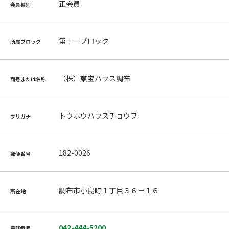
正会員
会員種別
第十一ブロック
所属ブロック
（株）東宝ハウス調布
商号または名称
トウホウハウスチョウフ
フリガナ
182-0026
郵便番号
調布市小島町１丁目３６－１６
所在地
042-444-5200
電話番号