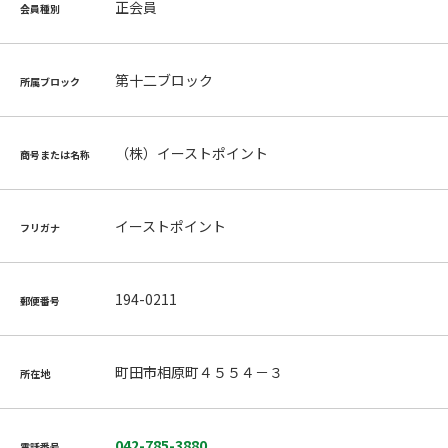
正会員
会員種別
第十二ブロック
所属ブロック
（株）イーストポイント
商号または名称
イーストポイント
フリガナ
194-0211
郵便番号
町田市相原町４５５４－３
所在地
042-785-3880
電話番号