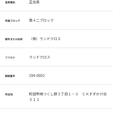
正会員
会員種別
第十二ブロック
所属ブロック
（株）ランドクロス
商号または名称
ランドクロス
フリガナ
194-0002
郵便番号
町田市南つくし野３丁目１－３ ＣＫすずかけ台
所在地
５１２