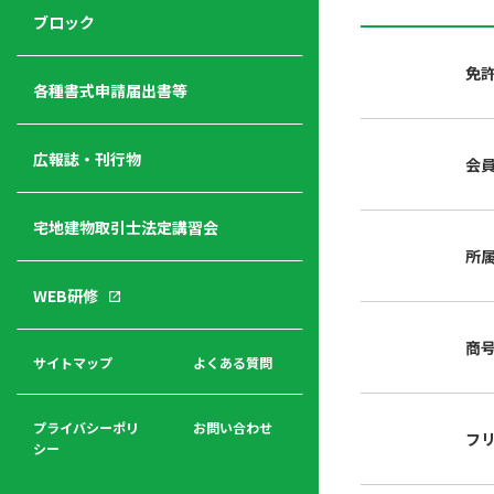
ジ
ニ
の
ブロック
宅
ャ
ュ
紹
建
ー
ー
介
免
経
各種書式申請届出書等
営
青年
年
入
塾
部
広報誌・刊行物
会
会
会
会・
費
者
ハ
レデ
の
宅地建物取引士法定講習会
ト
ィス
声
規
マ
部会
所
程
ー
WEB研修
集
「開
ク
ア
業」
東
ク
商
まで
京
サイトマップ
よくある質問
福
セ
の流
不
利
ス
れと
動
厚
費用
産
プライバシーポリ
お問い合わせ
フ
生
シー
関
連
入
広報