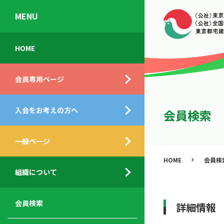
MENU
会
入
不
ご
HOME
員
会
動
挨
専
の
産
拶
会員専用ページ
用
メ
相
ペ
リ
談
組
ー
ッ
所
入会をお考えの方へ
織
会員検索
ジ
ト
概
ト
都
要
ッ
一般ページ
業
民
プ
務
公
HOME
会員検
デ
支
開
組織について
ィ
サ
援
セ
ス
ー
サ
ミ
ク
ビ
ー
ナ
会員検索
詳細情報
ロ
ス
ビ
ー
ー
メ
ス