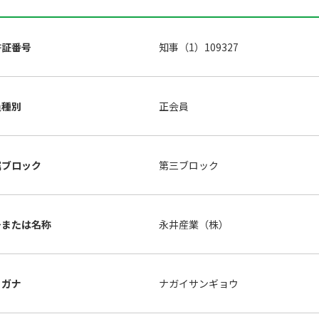
許証番号
知事（1）109327
員種別
正会員
属ブロック
第三ブロック
号または名称
永井産業（株）
リガナ
ナガイサンギョウ