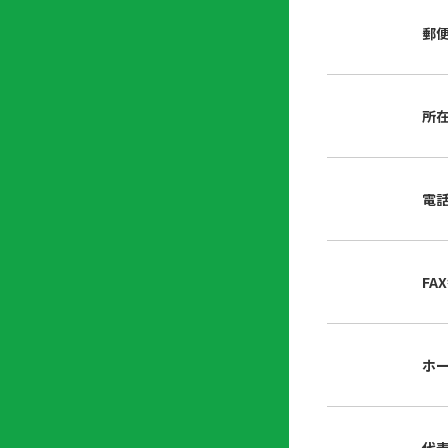
店
リ
会
誌・
郵
内
ン
申
刊行
掲
ク
請
物
示
書
物
類
所
プ
広
ダ
ラ
報
ウ
ハ
イ
活
ン
ト
バ
動
ロ
電
さ
シ
ー
ん
ー
ド
ツ
ポ
ー
リ
FA
ル
シ
入
ー
会
資
東
ホ
料
京
請
都
求
宅
建