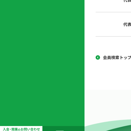
代
協
開
同
業
組
支
代
合
援
セ
ン
タ
ー
会員検索トッ
開
業
支
援
セ
ミ
ナ
ー