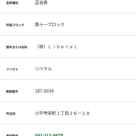
正会員
会員種別
第十一ブロック
所属ブロック
（株）Ｌｉｂｅｒａｌ
商号または名称
リベラル
フリガナ
187-0034
郵便番号
小平市栄町１丁目２６－１８
所在地
042-313-6679
電話番号