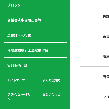
ジ
ニ
の
ブロック
宅
ャ
ュ
紹
建
ー
ー
介
免
経
各種書式申請届出書等
営
青年
年
入
塾
部
広報誌・刊行物
会
会
会
会・
費
者
ハ
レデ
の
宅地建物取引士法定講習会
ト
ィス
声
規
マ
部会
所
程
ー
WEB研修
集
「開
ク
ア
業」
東
ク
商
まで
京
サイトマップ
よくある質問
福
セ
の流
不
利
ス
れと
動
厚
費用
産
プライバシーポリ
お問い合わせ
フ
生
シー
関
連
入
広報