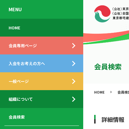
MENU
会
入
不
ご
HOME
員
会
動
挨
専
の
産
拶
会員専用ページ
用
メ
相
ペ
リ
談
組
ー
ッ
所
入会をお考えの方へ
織
会員検索
ジ
ト
概
ト
都
要
ッ
一般ページ
業
民
プ
務
公
HOME
会員検
デ
支
開
組織について
ィ
サ
援
セ
ス
ー
サ
ミ
ク
ビ
ー
ナ
会員検索
詳細情報
ロ
ス
ビ
ー
ー
メ
ス