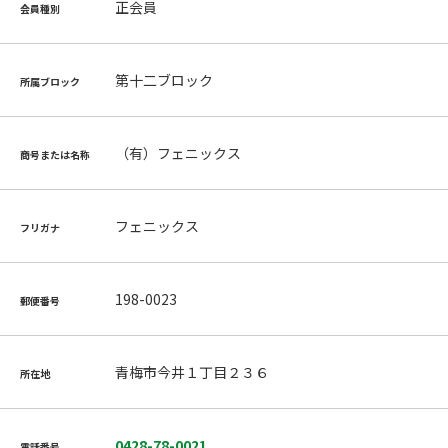
正会員
会員種別
第十二ブロック
所属ブロック
（有）フェニックス
商号または名称
フェニックス
フリガナ
198-0023
郵便番号
青梅市今井１丁目２３６
所在地
0428-78-0021
電話番号