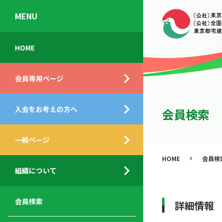
MENU
会
入
不
ご
HOME
員
会
動
挨
専
の
産
拶
会員専用ページ
用
メ
相
ペ
リ
談
組
ー
ッ
所
入会をお考えの方へ
織
会員検索
ジ
ト
概
ト
都
要
ッ
一般ページ
業
民
プ
務
公
HOME
会員検
デ
支
開
組織について
ィ
サ
援
セ
ス
ー
サ
ミ
ク
ビ
ー
ナ
会員検索
詳細情報
ロ
ス
ビ
ー
ー
メ
ス