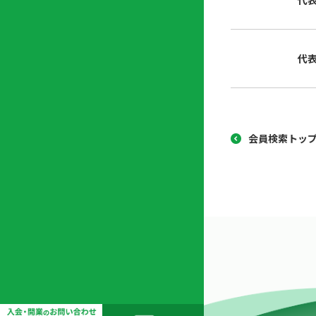
代
協
開
同
業
組
支
代
合
援
セ
ン
タ
ー
会員検索トッ
開
業
支
援
セ
ミ
ナ
ー