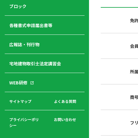
ジ
ニ
の
ブロック
宅
ャ
ュ
紹
建
ー
ー
介
免
経
各種書式申請届出書等
営
青年
年
入
塾
部
広報誌・刊行物
会
会
会
会・
費
者
ハ
レデ
の
宅地建物取引士法定講習会
ト
ィス
声
規
マ
部会
所
程
ー
WEB研修
集
「開
ク
ア
業」
東
ク
商
まで
京
サイトマップ
よくある質問
福
セ
の流
不
利
ス
れと
動
厚
費用
産
プライバシーポリ
お問い合わせ
フ
生
シー
関
連
入
広報