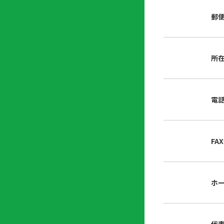
店
リ
会
誌・
郵
内
ン
申
刊行
掲
ク
請
物
示
書
物
類
所
プ
広
ダ
ラ
報
ウ
ハ
イ
活
ン
ト
バ
動
ロ
電
さ
シ
ー
ん
ー
ド
ツ
ポ
ー
リ
FA
ル
シ
入
ー
会
資
東
ホ
料
京
請
都
求
宅
建