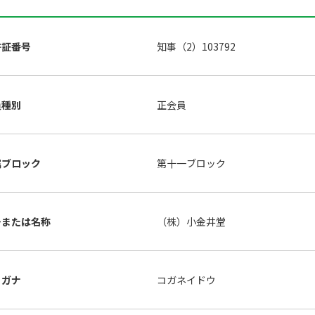
許証番号
知事（2）103792
員種別
正会員
属ブロック
第十一ブロック
号または名称
（株）小金井堂
リガナ
コガネイドウ