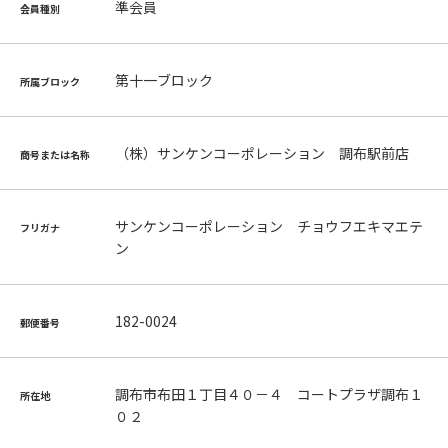
準会員
会員種別
第十一ブロック
所属ブロック
（株）サンケンコーポレーション 調布駅前店
商号または名称
サンケンコーポレーション チョウフエキマエテ
フリガナ
ン
182-0024
郵便番号
調布市布田１丁目４０－４ コートプラザ調布１
所在地
０２