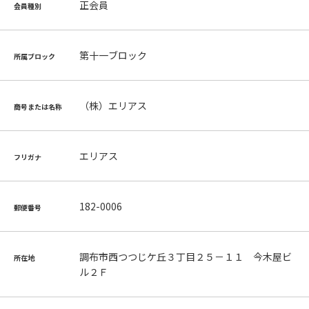
正会員
会員種別
第十一ブロック
所属ブロック
（株）エリアス
商号または名称
エリアス
フリガナ
182-0006
郵便番号
調布市西つつじケ丘３丁目２５－１１ 今木屋ビ
所在地
ル２Ｆ