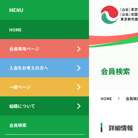
MENU
会
入
不
ご
HOME
員
会
動
挨
専
の
産
拶
会員専用ページ
用
メ
相
ペ
リ
談
組
ー
ッ
所
入会をお考えの方へ
織
会員検索
ジ
ト
概
ト
都
要
ッ
一般ページ
業
民
プ
務
公
HOME
会員検
デ
支
開
組織について
ィ
サ
援
セ
ス
ー
サ
ミ
ク
ビ
ー
ナ
会員検索
詳細情報
ロ
ス
ビ
ー
ー
メ
ス