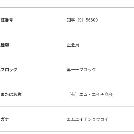
許証番号
知事（9）56500
員種別
正会員
属ブロック
第十一ブロック
号または名称
（有）エム・エイチ商会
リガナ
エムエイチショウカイ