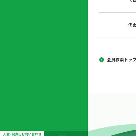
代
協
開
同
業
組
支
代
合
援
セ
ン
タ
ー
会員検索トッ
開
業
支
援
セ
ミ
ナ
ー