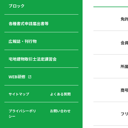
ジ
ニ
の
ブロック
宅
ャ
ュ
紹
建
ー
ー
介
免
経
各種書式申請届出書等
営
青年
年
入
塾
部
広報誌・刊行物
会
会
会
会・
費
者
ハ
レデ
の
宅地建物取引士法定講習会
ト
ィス
声
規
マ
部会
所
程
ー
WEB研修
集
「開
ク
ア
業」
東
ク
商
まで
京
サイトマップ
よくある質問
福
セ
の流
不
利
ス
れと
動
厚
費用
産
プライバシーポリ
お問い合わせ
フ
生
シー
関
連
入
広報