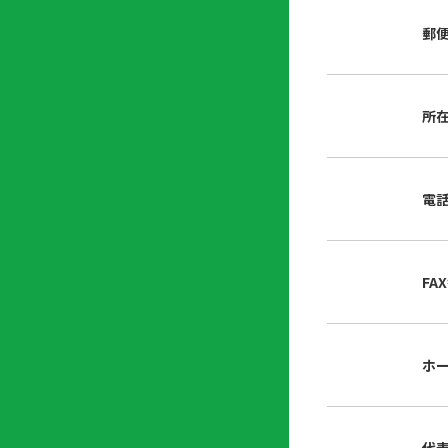
店
リ
会
誌・
郵
内
ン
申
刊行
掲
ク
請
物
示
書
物
類
所
プ
広
ダ
ラ
報
ウ
ハ
イ
活
ン
ト
バ
動
ロ
電
さ
シ
ー
ん
ー
ド
ツ
ポ
ー
リ
FA
ル
シ
入
ー
会
資
東
ホ
料
京
請
都
求
宅
建