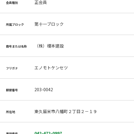
正会員
会員種別
第十一ブロック
所属ブロック
（株）榎本建設
商号または名称
エノモトケンセツ
フリガナ
203-0042
郵便番号
東久留米市八幡町２丁目２－１９
所在地
042-472-0997
電話番号