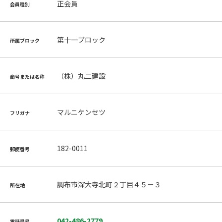
正会員
会員種別
第十一ブロック
所属ブロック
（株）丸二建設
商号または名称
マルニケンセツ
フリガナ
182-0011
郵便番号
調布市深大寺北町２丁目４５－３
所在地
042-486-2779
電話番号