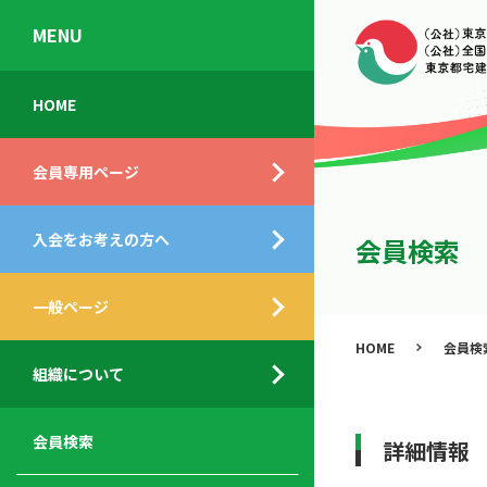
MENU
会
入
不
ご
HOME
員
会
動
挨
専
の
産
拶
会員専用ページ
用
メ
相
ペ
リ
談
組
ー
ッ
所
入会をお考えの方へ
織
会員検索
ジ
ト
概
ト
都
要
ッ
一般ページ
業
民
プ
務
公
HOME
会員検
デ
支
開
組織について
ィ
サ
援
セ
ス
ー
サ
ミ
ク
ビ
ー
ナ
会員検索
詳細情報
ロ
ス
ビ
ー
ー
メ
ス