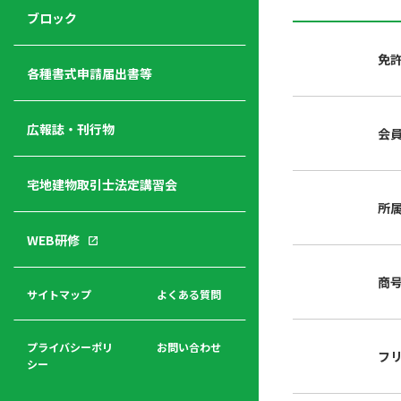
ジ
ニ
の
ブロック
宅
ャ
ュ
紹
建
ー
ー
介
免
経
各種書式申請届出書等
営
青年
年
入
塾
部
広報誌・刊行物
会
会
会
会・
費
者
ハ
レデ
の
宅地建物取引士法定講習会
ト
ィス
声
規
マ
部会
所
程
ー
WEB研修
集
「開
ク
ア
業」
東
ク
商
まで
京
サイトマップ
よくある質問
福
セ
の流
不
利
ス
れと
動
厚
費用
産
プライバシーポリ
お問い合わせ
フ
生
シー
関
連
入
広報