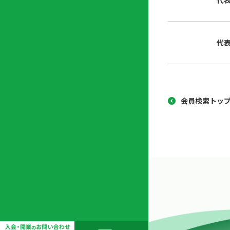
代
協
開
同
業
組
支
代
合
援
セ
ン
タ
ー
会員検索トッ
開
業
支
援
セ
ミ
ナ
ー