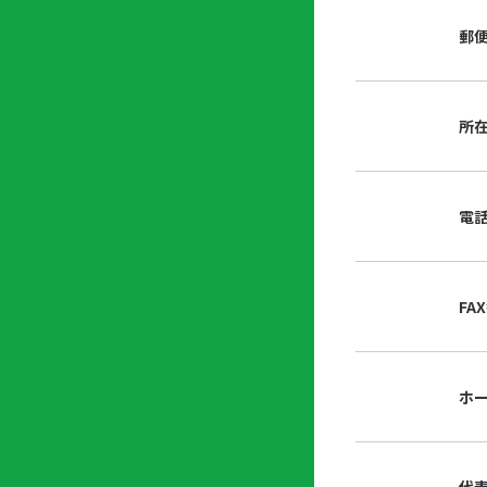
店
リ
会
誌・
郵
内
ン
申
刊行
掲
ク
請
物
示
書
物
類
所
プ
広
ダ
ラ
報
ウ
ハ
イ
活
ン
ト
バ
動
ロ
電
さ
シ
ー
ん
ー
ド
ツ
ポ
ー
リ
FA
ル
シ
入
ー
会
資
東
ホ
料
京
請
都
求
宅
建