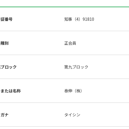
許証番号
知事（4）91810
員種別
正会員
属ブロック
第九ブロック
号または名称
泰伸（株）
リガナ
タイシン