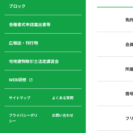
ジ
ニ
の
ブロック
宅
ャ
ュ
紹
建
ー
ー
介
免
経
各種書式申請届出書等
営
青年
年
入
塾
部
広報誌・刊行物
会
会
会
会・
費
者
ハ
レデ
の
宅地建物取引士法定講習会
ト
ィス
声
規
マ
部会
所
程
ー
WEB研修
集
「開
ク
ア
業」
東
ク
商
まで
京
サイトマップ
よくある質問
福
セ
の流
不
利
ス
れと
動
厚
費用
産
プライバシーポリ
お問い合わせ
フ
生
シー
関
連
入
広報