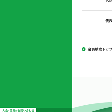
代
協
開
同
業
組
支
代
合
援
セ
ン
タ
ー
会員検索トッ
開
業
支
援
セ
ミ
ナ
ー