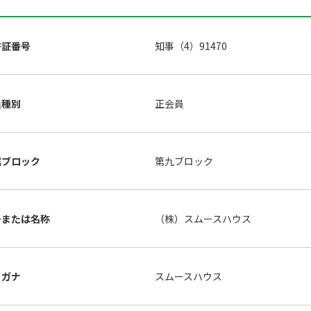
許証番号
知事（4）91470
員種別
正会員
属ブロック
第九ブロック
号または名称
（株）スムースハウス
リガナ
スムースハウス