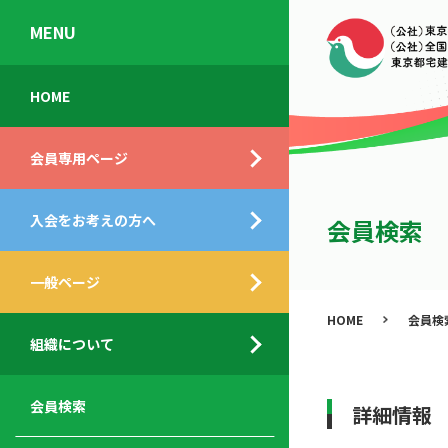
MENU
会
入
不
ご
HOME
員
会
動
挨
専
の
産
拶
会員専用ページ
用
メ
相
ペ
リ
談
組
ー
ッ
所
入会をお考えの方へ
織
会員検索
ジ
ト
概
ト
都
要
ッ
一般ページ
業
民
プ
務
公
HOME
会員検
デ
支
開
組織について
ィ
サ
援
セ
ス
ー
サ
ミ
ク
ビ
ー
ナ
会員検索
詳細情報
ロ
ス
ビ
ー
ー
メ
ス