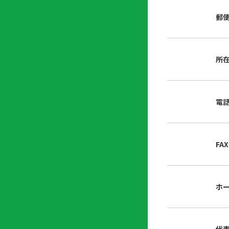
店
リ
会
誌・
郵
内
ン
申
刊行
掲
ク
請
物
示
書
物
類
所
プ
広
ダ
ラ
報
ウ
ハ
イ
活
ン
ト
バ
動
ロ
電
さ
シ
ー
ん
ー
ド
ツ
ポ
ー
リ
FA
ル
シ
入
ー
会
資
東
ホ
料
京
請
都
求
宅
建