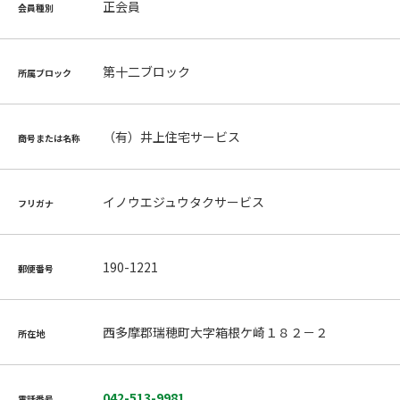
正会員
会員種別
第十二ブロック
所属ブロック
（有）井上住宅サービス
商号または名称
イノウエジュウタクサービス
フリガナ
190-1221
郵便番号
西多摩郡瑞穂町大字箱根ケ崎１８２－２
所在地
042-513-9981
電話番号