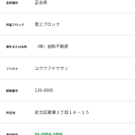
正会員
会員種別
第三ブロック
所属ブロック
（株）裕和不動産
商号または名称
ユウワフドウサン
フリガナ
120-0005
郵便番号
足立区綾瀬３丁目１６－１５
所在地
03-5856-3856
電話番号