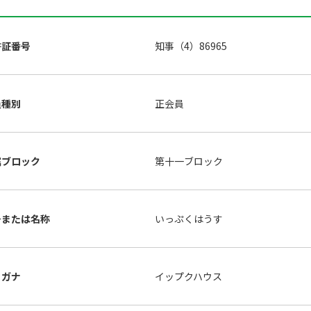
許証番号
知事（4）86965
員種別
正会員
属ブロック
第十一ブロック
号または名称
いっぷくはうす
リガナ
イップクハウス