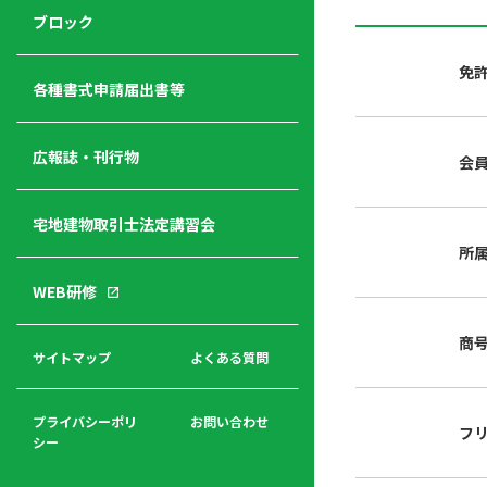
ジ
ニ
の
ブロック
宅
ャ
ュ
紹
建
ー
ー
介
免
経
各種書式申請届出書等
営
青年
年
入
塾
部
広報誌・刊行物
会
会
会
会・
費
者
ハ
レデ
の
宅地建物取引士法定講習会
ト
ィス
声
規
マ
部会
所
程
ー
WEB研修
集
「開
ク
ア
業」
東
ク
商
まで
京
サイトマップ
よくある質問
福
セ
の流
不
利
ス
れと
動
厚
費用
産
プライバシーポリ
お問い合わせ
フ
生
シー
関
連
入
広報