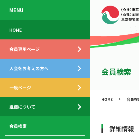
MENU
会
入
不
ご
HOME
員
会
動
挨
専
の
産
拶
会員専用ページ
用
メ
相
ペ
リ
談
組
ー
ッ
所
入会をお考えの方へ
織
会員検索
ジ
ト
概
ト
都
要
ッ
一般ページ
業
民
プ
務
公
HOME
会員検
デ
支
開
組織について
ィ
サ
援
セ
ス
ー
サ
ミ
ク
ビ
ー
ナ
会員検索
詳細情報
ロ
ス
ビ
ー
ー
メ
ス