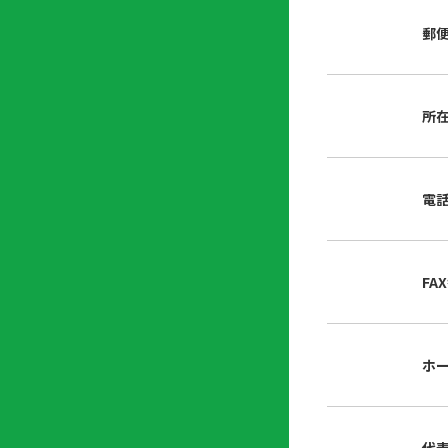
店
リ
会
誌・
郵
内
ン
申
刊行
掲
ク
請
物
示
書
物
類
所
プ
広
ダ
ラ
報
ウ
ハ
イ
活
ン
ト
バ
動
ロ
電
さ
シ
ー
ん
ー
ド
ツ
ポ
ー
リ
FA
ル
シ
入
ー
会
資
東
ホ
料
京
請
都
求
宅
建