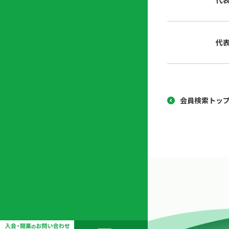
代
協
開
同
業
組
支
代
合
援
セ
ン
タ
ー
会員検索トッ
開
業
支
援
セ
ミ
ナ
ー