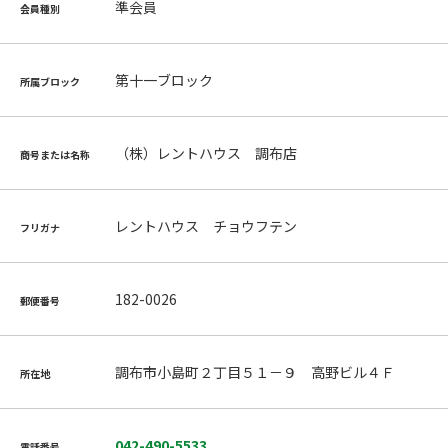
準会員
会員種別
第十一ブロック
所属ブロック
（株）レントハウス 調布店
商号または名称
レントハウス チョウフテン
フリガナ
182-0026
郵便番号
調布市小島町２丁目５１－９ 高野ビル４Ｆ
所在地
042-490-5533
電話番号