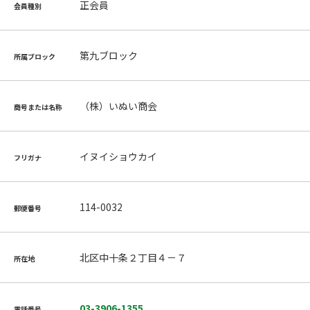
正会員
会員種別
第九ブロック
所属ブロック
（株）いぬい商会
商号または名称
イヌイショウカイ
フリガナ
114-0032
郵便番号
北区中十条２丁目４－７
所在地
03-3906-1355
電話番号