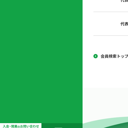
代
協
開
同
業
組
支
代
合
援
セ
ン
タ
ー
会員検索トッ
開
業
支
援
セ
ミ
ナ
ー