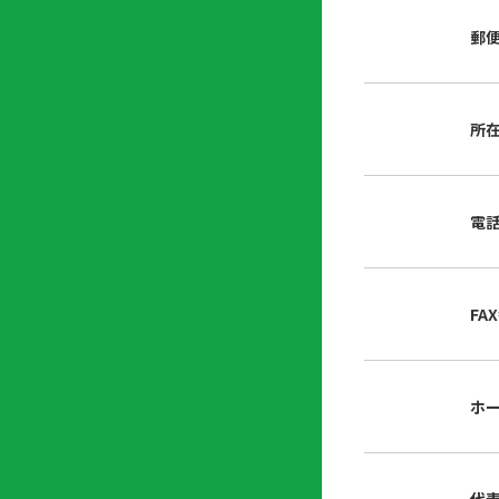
店
リ
会
誌・
郵
内
ン
申
刊行
掲
ク
請
物
示
書
物
類
所
プ
広
ダ
ラ
報
ウ
ハ
イ
活
ン
ト
バ
動
ロ
電
さ
シ
ー
ん
ー
ド
ツ
ポ
ー
リ
FA
ル
シ
入
ー
会
資
東
ホ
料
京
請
都
求
宅
建