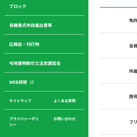
ジ
ニ
の
ブロック
宅
ャ
ュ
紹
建
ー
ー
介
免
経
各種書式申請届出書等
営
青年
年
入
塾
部
広報誌・刊行物
会
会
会
会・
費
者
ハ
レデ
の
宅地建物取引士法定講習会
ト
ィス
声
規
マ
部会
所
程
ー
WEB研修
集
「開
ク
ア
業」
東
ク
商
まで
京
サイトマップ
よくある質問
福
セ
の流
不
利
ス
れと
動
厚
費用
産
プライバシーポリ
お問い合わせ
フ
生
シー
関
連
入
広報