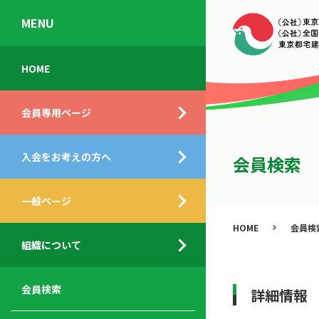
MENU
会
入
不
ご
HOME
員
会
動
挨
専
の
産
拶
会員専用ページ
用
メ
相
ペ
リ
談
組
ー
ッ
所
入会をお考えの方へ
織
会員検索
ジ
ト
概
ト
都
要
ッ
一般ページ
業
民
プ
務
公
HOME
会員検
デ
支
開
組織について
ィ
サ
援
セ
ス
ー
サ
ミ
ク
ビ
ー
ナ
会員検索
詳細情報
ロ
ス
ビ
ー
ー
メ
ス