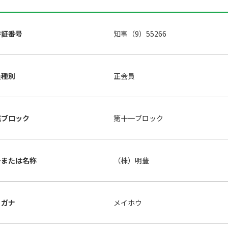
許証番号
知事（9）55266
員種別
正会員
属ブロック
第十一ブロック
号または名称
（株）明豊
リガナ
メイホウ