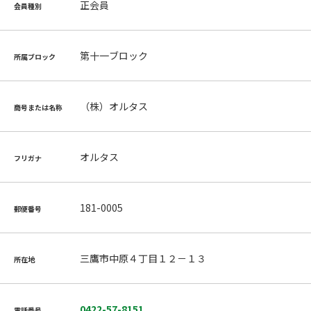
正会員
会員種別
第十一ブロック
所属ブロック
（株）オルタス
商号または名称
オルタス
フリガナ
181-0005
郵便番号
三鷹市中原４丁目１２－１３
所在地
0422-57-8151
電話番号