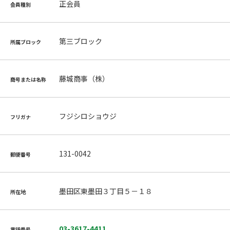
正会員
会員種別
第三ブロック
所属ブロック
藤城商事（株）
商号または名称
フジシロショウジ
フリガナ
131-0042
郵便番号
墨田区東墨田３丁目５－１８
所在地
03-3617-4411
電話番号