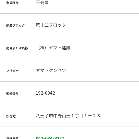
正会員
会員種別
第十二ブロック
所属ブロック
（株）ヤマト建設
商号または名称
ヤマトケンセツ
フリガナ
192-0042
郵便番号
八王子市中野山王１丁目１－２３
所在地
042-634-8277
電話番号