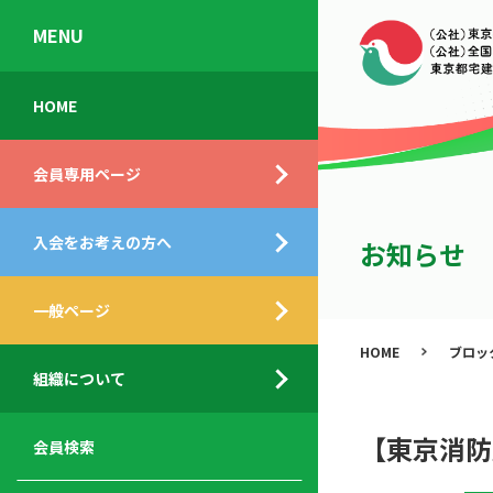
MENU
会
入
不
ご
HOME
員
会
動
挨
専
の
産
拶
会員専用ページ
用
メ
相
ペ
リ
談
組
ー
ッ
所
入会をお考えの方へ
織
お知らせ
ジ
ト
概
ト
都
要
ッ
一般ページ
業
民
プ
務
公
HOME
ブロッ
デ
支
開
組織について
ィ
サ
援
セ
ス
ー
サ
ミ
ク
ビ
ー
ナ
【東京消防
会員検索
ロ
ス
ビ
ー
ー
メ
ス