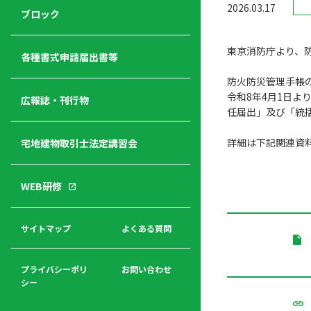
2026.03.17
ジ
ニ
の
ブロック
宅
ャ
ュ
紹
建
ー
ー
介
東京消防庁より、
経
各種書式申請届出書等
営
防火防災管理手帳
青年
年
入
塾
令和8年4月1日
部
広報誌・刊行物
会
会
任届出」及び「統
会・
費
者
ハ
レデ
の
詳細は下記関連資
宅地建物取引士法定講習会
ト
ィス
声
規
マ
部会
程
ー
WEB研修
集
「開
ク
ア
業」
東
ク
まで
京
サイトマップ
よくある質問
福
セ
の流
不
利
ス
れと
動
厚
費用
産
プライバシーポリ
お問い合わせ
生
シー
関
連
入
広報