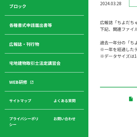
2024.03.28
ジ
ニ
の
ブロック
宅
ャ
ュ
紹
建
ー
ー
介
広報誌「ちよだちゅ
経
各種書式申請届出書等
下記、関連ファイ
営
青年
年
入
塾
過去一年分の「ち
部
広報誌・刊行物
会
会
※一年を経過した
会・
費
者
※データサイズは
ハ
レデ
の
宅地建物取引士法定講習会
ト
ィス
声
規
マ
部会
程
ー
WEB研修
集
「開
ク
ア
業」
東
ク
まで
京
サイトマップ
よくある質問
福
セ
の流
不
利
ス
れと
動
厚
費用
産
プライバシーポリ
お問い合わせ
生
シー
関
連
入
広報