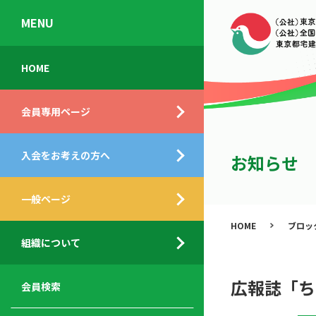
MENU
会
入
不
ご
HOME
員
会
動
挨
専
の
産
拶
会員専用ページ
用
メ
相
ペ
リ
談
組
ー
ッ
所
入会をお考えの方へ
織
お知らせ
ジ
ト
概
ト
都
要
ッ
一般ページ
業
民
プ
務
公
HOME
ブロッ
デ
支
開
組織について
ィ
サ
援
セ
ス
ー
サ
ミ
ク
ビ
ー
ナ
広報誌「ち
会員検索
ロ
ス
ビ
ー
ー
メ
ス