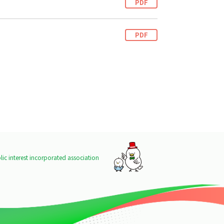
PDF
PDF
ic interest incorporated association