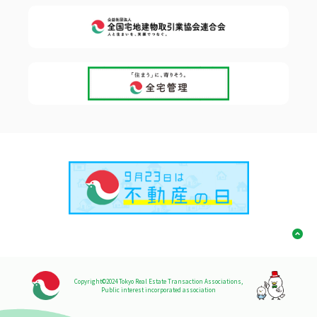
Copyright©2024 Tokyo Real Estate Transaction Associations,
Public interest incorporated association