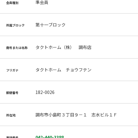
準会員
会員種別
第十一ブロック
所属ブロック
タクトホーム（株） 調布店
商号または名称
タクトホーム チョウフテン
フリガナ
182-0026
郵便番号
調布市小島町３丁目９－１ 志水ビル１Ｆ
所在地
042-440-3388
電話番号