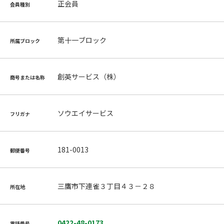
正会員
会員種別
第十一ブロック
所属ブロック
創英サービス（株）
商号または名称
ソウエイサービス
フリガナ
181-0013
郵便番号
三鷹市下連雀３丁目４３－２８
所在地
0422-48-0173
電話番号