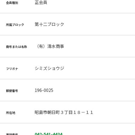
正会員
会員種別
第十二ブロック
所属ブロック
（有）清水商事
商号または名称
シミズショウジ
フリガナ
196-0025
郵便番号
昭島市朝日町３丁目１８－１１
所在地
042-541-4434
電話番号