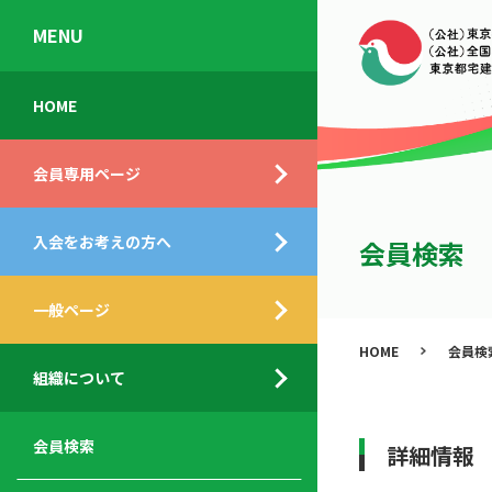
MENU
会
入
不
ご
HOME
員
会
動
挨
専
の
産
拶
会員専用ページ
用
メ
相
ペ
リ
談
組
ー
ッ
所
入会をお考えの方へ
織
会員検索
ジ
ト
概
ト
都
要
ッ
一般ページ
業
民
プ
務
公
HOME
会員検
デ
支
開
組織について
ィ
サ
援
セ
ス
ー
サ
ミ
ク
ビ
ー
ナ
会員検索
詳細情報
ロ
ス
ビ
ー
ー
メ
ス