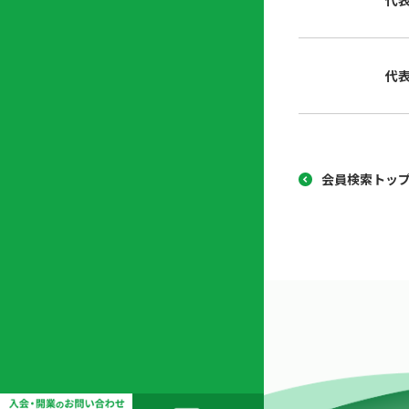
代
協
開
同
業
組
支
代
合
援
セ
ン
タ
ー
会員検索トッ
開
業
支
援
セ
ミ
ナ
ー