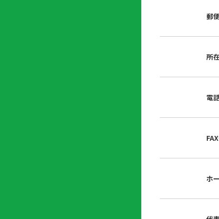
店
リ
会
誌・
郵
内
ン
申
刊行
掲
ク
請
物
示
書
物
類
所
プ
広
ダ
ラ
報
ウ
ハ
イ
活
ン
ト
バ
動
ロ
電
さ
シ
ー
ん
ー
ド
ツ
ポ
ー
リ
FA
ル
シ
入
ー
会
資
東
ホ
料
京
請
都
求
宅
建