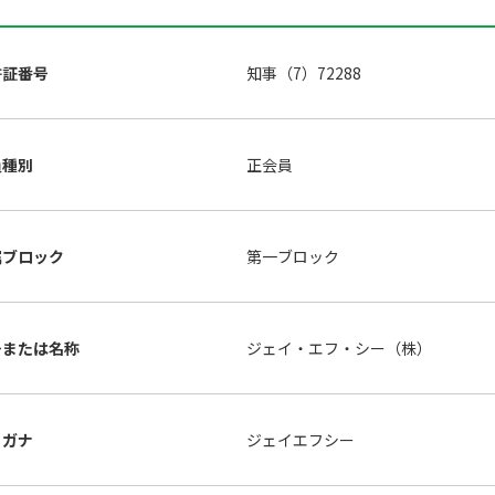
許証番号
知事（7）72288
員種別
正会員
属ブロック
第一ブロック
号または名称
ジェイ・エフ・シー（株）
リガナ
ジェイエフシー