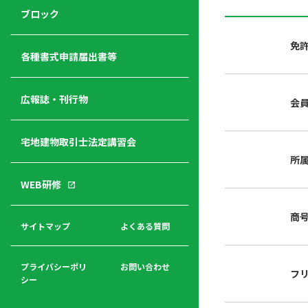
ジ
ニ
の
ブロック
宅
ャ
ュ
紹
建
ー
ー
介
免
経
各種書式申請届出書等
営
青年
年
入
塾
部
広報誌・刊行物
会
会
会
会・
費
者
ハ
レデ
の
宅地建物取引士法定講習会
ト
ィス
声
規
マ
部会
所
程
ー
WEB研修
集
「開
ク
ア
業」
東
ク
商
まで
京
サイトマップ
よくある質問
福
セ
の流
不
利
ス
れと
動
厚
費用
産
プライバシーポリ
お問い合わせ
フ
生
シー
関
連
入
広報