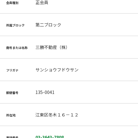
正会員
会員種別
第二ブロック
所属ブロック
三勝不動産（株）
商号または名称
サンショウフドウサン
フリガナ
135-0041
郵便番号
江東区冬木１６－１２
所在地
03-3643-7808
電話番号